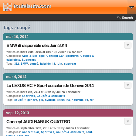
toutelauto.com
Search
Tags › coupé
mar 10, 2014
BMW i8 disponible dès Juin 2014
Written on
mars 10th, 2014 at 18:47
By
Julien Faisandier
Categories:
Auto & Ecologie
,
Concept Car
,
Sportives, Coupés &
cabriolets
,
Supercars
Tags:
362
,
BMW
,
coupé
,
hybride
,
i8
,
juin
,
supercar
mar 4, 2014
La LEXUS RC F Sport au salon de Genève 2014
Written on
mars 4th, 2014 at 19:05
By
Julien Faisandier
Categories:
Sportives, Coupés & cabriolets
Tags:
coupé
,
f
,
geneve
,
gt3
,
hybride
,
lexus
,
lfa
,
nouvelle
,
rc
,
rcf
sept 12, 2013
Concept AUDI NANUK QUATTRO
Written on
septembre 12th, 2013 at 17:19
By
Julien Faisandier
Categories:
Concept Car
,
Sportives, Coupés & cabriolets
,
Tout-