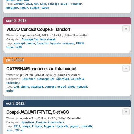
terrain, SUV, 4x4
Tags:
1000nm
,
2013
,
4x4
,
audi
,
concept
,
coupé
,
francfort
,
giugiaro
,
nanuk
,
quattro
,
salon
sept 2, 2013
VOLVO Concept Coupé à Francfort
Written on
septembre 2nd, 2013 at 12:49
By
Julien Faisandier
Categories:
Concept Car
,
Non classé
Tags:
concept
,
coupé
,
francfort
,
hybride
,
nouveau
,
P1800
,
volvo
,
xc90
juil 8, 2013
CATERHAM annonce son futur coupé
Written on
juillet 8th, 2013 at 20:05
By
Julien Faisandier
Categories:
Collection
,
Concept Car
,
Sportives, Coupés &
cabriolets
Tags:
1.6l
,
alpine
,
caterham
,
concept
,
coupé
,
photo
,
renault
,
turbo
oct 5, 2012
Coupé JAGUAR F-TYPE, S et V8 S
Written on
octobre 5th, 2012 at 9:49
By
Julien Faisandier
Categories:
Sportives, Coupés & cabriolets
Tags:
2013
,
coupé
,
f
,
f-type
,
f-type s
,
f-type v8s
,
jaguar
,
nouvelle
,
sport
,
V8
,
xk