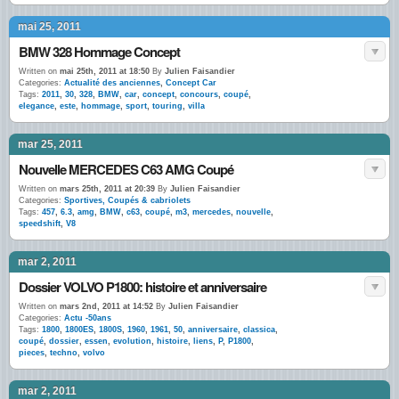
mai 25, 2011
BMW 328 Hommage Concept
Written on
mai 25th, 2011 at 18:50
By
Julien Faisandier
Categories:
Actualité des anciennes
,
Concept Car
Tags:
2011
,
30
,
328
,
BMW
,
car
,
concept
,
concours
,
coupé
,
elegance
,
este
,
hommage
,
sport
,
touring
,
villa
mar 25, 2011
Nouvelle MERCEDES C63 AMG Coupé
Written on
mars 25th, 2011 at 20:39
By
Julien Faisandier
Categories:
Sportives, Coupés & cabriolets
Tags:
457
,
6.3
,
amg
,
BMW
,
c63
,
coupé
,
m3
,
mercedes
,
nouvelle
,
speedshift
,
V8
mar 2, 2011
Dossier VOLVO P1800: histoire et anniversaire
Written on
mars 2nd, 2011 at 14:52
By
Julien Faisandier
Categories:
Actu -50ans
Tags:
1800
,
1800ES
,
1800S
,
1960
,
1961
,
50
,
anniversaire
,
classica
,
coupé
,
dossier
,
essen
,
evolution
,
histoire
,
liens
,
P
,
P1800
,
pieces
,
techno
,
volvo
mar 2, 2011