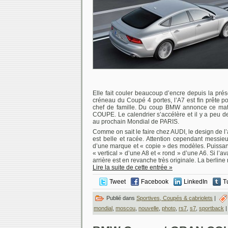
Elle fait couler beaucoup d’encre depuis la prés
créneau du Coupé 4 portes, l’A7 est fin prête 
chef de famille. Du coup BMW annonce ce ma
COUPE. Le calendrier s’accélère et il y a peu d
au prochain Mondial de PARIS.
Comme on sait le faire chez AUDI, le design de l
est belle et racée. Attention cependant messi
d’une marque et « copie » des modèles. Puissant 
« vertical » d’une A8 et « rond » d’une A6. Si l’av
arrière est en revanche très originale. La berline
Lire la suite de cette entrée »
Tweet
Facebook
LinkedIn
T
Publié dans
Sportives, Coupés & cabriolets
|
mondial
,
moscou
,
nouvelle
,
photo
,
rs7
,
s7
,
sportback