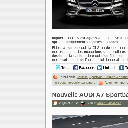
baguette, la CLS est agressive et sportive à sou
optiques uniquement composés de diodes.
Fidèle à son concept, la CLS garde une hauteu
mètres de long des proportions si particulières. E
dessin de la partie arrière qui n’en finit plus d
moins cette partie de l’auto qui lui donnerait
Lire 
Tweet
Facebook
LinkedIn
T
Publié dans
Berlines
,
Sportives, Coupés & cabriol
mercedes
,
nouvelle
,
panamera
|
Aucun commenta
Nouvelle AUDI A7 Sportb
28 juillet 2010 |
Auteur:
Julien Faisandier