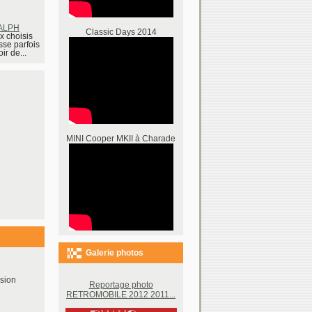
RALPH
Classic Days 2014
x choisis
sse parfois
ir de...
MINI Cooper MKII à Charade
Galerie photos
sion
Reportage photo
RETROMOBILE 2012 2011...