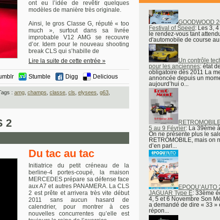
ont eu l’idée de revêtir quelques
modèles de manière très originale.
GOODWOOD 20
Ainsi, le gros Classe G, réputé « too
Festival of Speed
: Les 3, 4
much », surtout dans sa livrée
le rendez-vous tant attend
improbable V12 AMG se recouvre
d'automobile de course aura
d’or. Idem pour le nouveau shooting
break CLS qui s’habille de
Un contrôle te
Lire la suite de cette entrée »
pour les anciennes
: état d
obligatoire dès 2011 La m
umblr
Stumble
Digg
Delicious
annoncée depuis un mome
aujourd’hui o...
ags :
amg
,
champs
,
classe
,
cls
,
elysees
,
g63
,
 2
RETROMOBILE 
5 au 9 Février
: La 39ème à 
On ne présente plus le sal
RETROMOBILE, mais on n
d’en parl...
Du tac au tac
Initiatrice du petit créneau de la
berline-4 portes-coupé, la maison
MERCEDES prépare sa défense face
aux A7 et autres PANAMERA. La CLS
EPOQU’AUTO 20
2 est prête et arrivera très vite début
JAGUAR Type E
: 33ème éd
4, 5 et 6 Novembre Son Mé
2011 sans aucun hasard de
a demandé de dire « 33 » e
calendrier, pour montrer à ces
répon...
nouvelles concurrentes qu’elle est