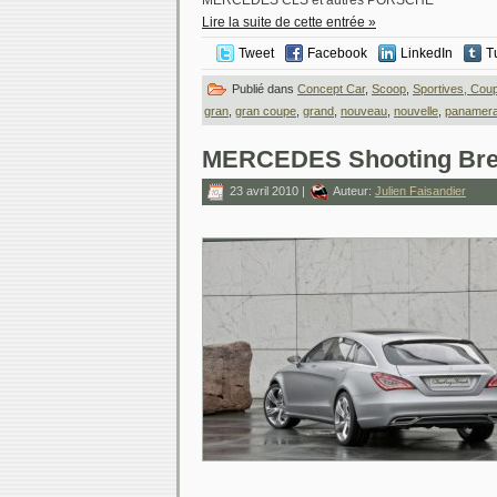
MERCEDES CLS et autres PORSCHE
Lire la suite de cette entrée »
Tweet
Facebook
LinkedIn
T
Publié dans
Concept Car
,
Scoop
,
Sportives, Coup
gran
,
gran coupe
,
grand
,
nouveau
,
nouvelle
,
panamer
MERCEDES Shooting Bre
23 avril 2010 |
Auteur:
Julien Faisandier