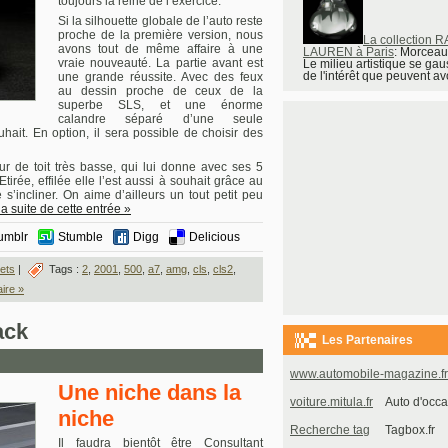
toujours la reine de l’exercice.
Si la silhouette globale de l’auto reste
proche de la première version, nous
La collection 
avons tout de même affaire à une
LAUREN à Paris
: Morceau
vraie nouveauté. La partie avant est
Le milieu artistique se gau
de l'intérêt que peuvent avo
une grande réussite. Avec des feux
au dessin proche de ceux de la
superbe SLS, et une énorme
calandre séparé d’une seule
hait. En option, il sera possible de choisir des
r de toit très basse, qui lui donne avec ses 5
tirée, effilée elle l’est aussi à souhait grâce au
e s’incliner. On aime d’ailleurs un tout petit peu
la suite de cette entrée »
umblr
Stumble
Digg
Delicious
ets
|
Tags :
2
,
2001
,
500
,
a7
,
amg
,
cls
,
cls2
,
ire »
ack
Les Partenaires
www.automobile-magazine.fr
Une niche dans la
voiture.mitula.fr
Auto d'occa
niche
Recherche tag
Tagbox.fr
Il faudra bientôt être Consultant