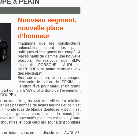
PE à PEKIN
Nouveau segment,
nouvelle place
d’honneur
Imaginons que les constructeurs
automobiles soient des partis
politiques et le segment des coupés 4
places hauts de gamme une nouvelle
élection. Pensez-vous que BMW
laisserait PORSCHE, AUDI et
MERCEDES se battre seuls les voix
des électeurs?
Bien sûr que non, et en campagne
électorale le salon de PEKIN est
l’endroit rêvé pour marquer un grand
la part du lion. BMW profite donc de l’événement
N COUPE ».
ou dans le gros 4×4 des villes. La relation
fait des passionnés de belles berlines et ce n’est
it » monde (pas de blague douteuse, « petit » est
un des plus gros marchés à venir du monde), le
avec des nouveautés plein les valises. Il y aura
’industries, et pour ceux qui souhaitent conduire
ne future concurrente directe des AUDI A7,