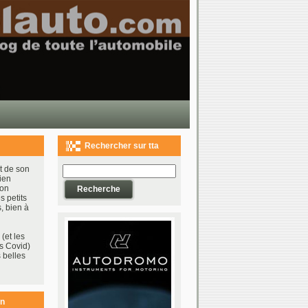
Rechercher sur tta
t de son
ien
bon
s petits
, bien à
(et les
s Covid)
 belles
on