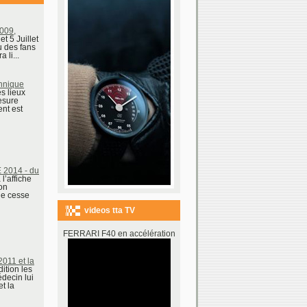
09,
 et 5 Juillet
u des fans
 li...
chnique
es lieux
esure
nt est
2014 - du
l’affiche
on
e cesse
videos tta TV
FERRARI F40 en accélération
11 et la
ition les
decin lui
t la