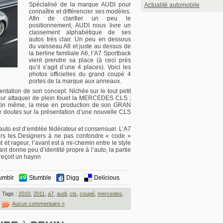
Spécialisé de la marque AUDI pour
Actualité automobile
connaître et différencier ses modèles.
Afin de clarifier un peu le
positionnement, AUDI nous livre un
classement alphabétique de ses
autos très clair. Un peu en dessous
du vaisseau A8 et juste au dessus de
la berline familiale A6, l’A7 Sportback
vient prendre sa place (à ceci près
qu’il s’agit d’une 4 places). Voici les
photos officielles du grand coupé 4
portes de la marque aux anneaux.
entation de son concept. Nichée sur le tout petit
pour attaquer de plein fouet la MERCEDES CLS ;
tin même, la mise en production de son GRAN
e doutes sur la présentation d’une nouvelle CLS
’auto est d’emblée fédérateur et consensuel. L’A7
eurs les Designers à ne pas confondre « code »
et rageur, l’avant est à mi-chemin entre le style
ant donne peu d’identité propre à l’auto, la partie
 reçoit un hayon
umblr
Stumble
Digg
Delicious
Tags :
2010
,
2011
,
a7
,
audi
,
cls
,
coupé
,
mercedes
,
|
Aucun commentaire »