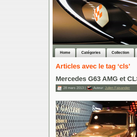
Home
Catégories
Collection
Articles avec le tag ‘cls’
Mercedes G63 AMG et CLS
28 mars 2013 |
Auteur:
Julien Faisandier