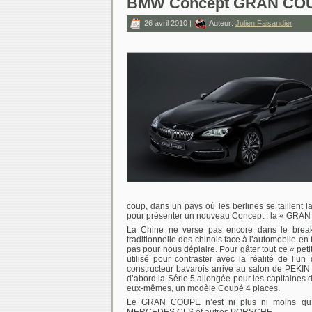
BMW Concept GRAN COU
26 avril 2010 |
Auteur:
Julien Faisandier
coup, dans un pays où les berlines se taillent 
pour présenter un nouveau Concept : la « GRA
La Chine ne verse pas encore dans le break 
traditionnelle des chinois face à l’automobile en 
pas pour nous déplaire. Pour gâter tout ce « pet
utilisé pour contraster avec la réalité de l’
constructeur bavarois arrive au salon de PEKIN 
d’abord la Série 5 allongée pour les capitaines d
eux-mêmes, un modèle Coupé 4 places.
Le GRAN COUPE n’est ni plus ni moins qu’u