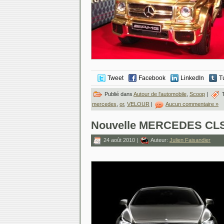
Tweet
Facebook
LinkedIn
T
Publié dans
Autour de l'automobile
,
Scoop
|
T
mercedes
,
or
,
VELOUR
|
Aucun commentaire »
Nouvelle MERCEDES CLS
24 août 2010 |
Auteur:
Julien Faisandier