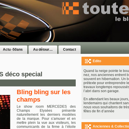
Actu -50ans
Au détour…
Contact
Edito
Quand la neige pointe le bou
 déco special
nez, nos anciennes entrent b
souvent en hibernation. Un 
prétexte pour entreprendre le
travaux longtemps repoussés
Bling bling sur les
l’abri dans son garage.
champs
En attendant les beaux jours, 
lendemains qui chantent san
Le show room MERCEDES des
nous vous souhaitons de très
Champs Elysées présente
fêtes de fin d’année
naturellement les derniers modèles
de la marque. Pour s’amuser et en
mettre plein la vue aux visiteurs, les
Anciennes & Collecti
communicants de la firme à l’étoile