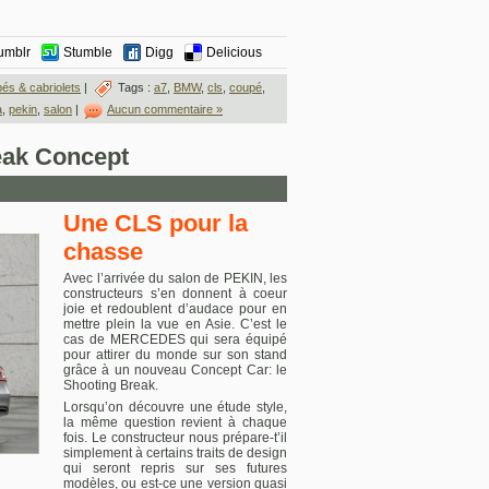
umblr
Stumble
Digg
Delicious
és & cabriolets
|
Tags :
a7
,
BMW
,
cls
,
coupé
,
a
,
pekin
,
salon
|
Aucun commentaire »
ak Concept
Une CLS pour la
chasse
Avec l’arrivée du salon de PEKIN, les
constructeurs s’en donnent à coeur
joie et redoublent d’audace pour en
mettre plein la vue en Asie. C’est le
cas de MERCEDES qui sera équipé
pour attirer du monde sur son stand
grâce à un nouveau Concept Car: le
Shooting Break.
Lorsqu’on découvre une étude style,
la même question revient à chaque
fois. Le constructeur nous prépare-t’il
simplement à certains traits de design
qui seront repris sur ses futures
modèles, ou est-ce une version quasi