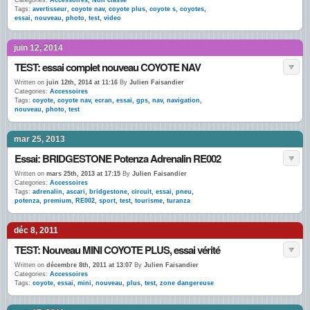
Categories:
Accessoires
,
Non classé
Tags:
avertisseur
,
coyote nav
,
coyote plus
,
coyote s
,
coyotes
,
essai
,
nouveau
,
photo
,
test
,
video
juin 12, 2014
TEST: essai complet nouveau COYOTE NAV
Written on
juin 12th, 2014 at 11:16
By
Julien Faisandier
Categories:
Accessoires
Tags:
coyote
,
coyote nav
,
ecran
,
essai
,
gps
,
nav
,
navigation
,
nouveau
,
photo
,
test
mar 25, 2013
Essai: BRIDGESTONE Potenza Adrenalin RE002
Written on
mars 25th, 2013 at 17:15
By
Julien Faisandier
Categories:
Accessoires
Tags:
adrenalin
,
ascari
,
bridgestone
,
circuit
,
essai
,
pneu
,
potenza
,
premium
,
RE002
,
sport
,
test
,
tourisme
,
turanza
déc 8, 2011
TEST: Nouveau MINI COYOTE PLUS, essai vérité
Written on
décembre 8th, 2011 at 13:07
By
Julien Faisandier
Categories:
Accessoires
Tags:
coyote
,
essai
,
mini
,
nouveau
,
plus
,
test
,
zone dangereuse