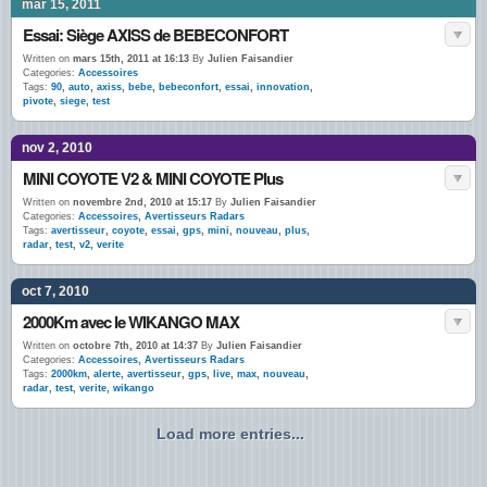
mar 15, 2011
Essai: Siège AXISS de BEBECONFORT
Written on
mars 15th, 2011 at 16:13
By
Julien Faisandier
Categories:
Accessoires
Tags:
90
,
auto
,
axiss
,
bebe
,
bebeconfort
,
essai
,
innovation
,
pivote
,
siege
,
test
nov 2, 2010
MINI COYOTE V2 & MINI COYOTE Plus
Written on
novembre 2nd, 2010 at 15:17
By
Julien Faisandier
Categories:
Accessoires
,
Avertisseurs Radars
Tags:
avertisseur
,
coyote
,
essai
,
gps
,
mini
,
nouveau
,
plus
,
radar
,
test
,
v2
,
verite
oct 7, 2010
2000Km avec le WIKANGO MAX
Written on
octobre 7th, 2010 at 14:37
By
Julien Faisandier
Categories:
Accessoires
,
Avertisseurs Radars
Tags:
2000km
,
alerte
,
avertisseur
,
gps
,
live
,
max
,
nouveau
,
radar
,
test
,
verite
,
wikango
Load more entries...