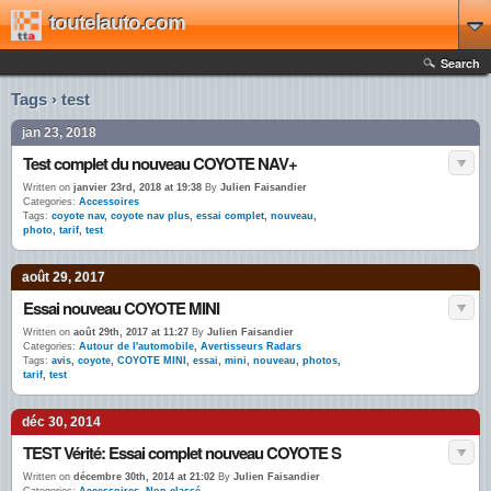
toutelauto.com
Search
Tags › test
jan 23, 2018
Test complet du nouveau COYOTE NAV+
Written on
janvier 23rd, 2018 at 19:38
By
Julien Faisandier
Categories:
Accessoires
Tags:
coyote nav
,
coyote nav plus
,
essai complet
,
nouveau
,
photo
,
tarif
,
test
août 29, 2017
Essai nouveau COYOTE MINI
Written on
août 29th, 2017 at 11:27
By
Julien Faisandier
Categories:
Autour de l'automobile
,
Avertisseurs Radars
Tags:
avis
,
coyote
,
COYOTE MINI
,
essai
,
mini
,
nouveau
,
photos
,
tarif
,
test
déc 30, 2014
TEST Vérité: Essai complet nouveau COYOTE S
Written on
décembre 30th, 2014 at 21:02
By
Julien Faisandier